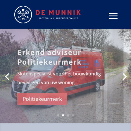
Slotenmaker nodig?
De slotenspecialist helpt je graag met slot-
en sleutelproblemen
Sloten vervangen